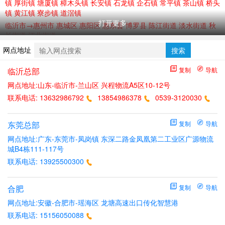
镇 厚街镇 塘厦镇 樟木头镇 长安镇 石龙镇 企石镇 常平镇 茶山镇 桥头
镇 黄江镇 寮步镇 道滘镇
打开更多
临沂市→惠州市 惠城区 惠阳区 惠东县 博罗县 陈江街道 淡水街道 秋
长街道 江北街道
深圳市→临沂市
网点地址
搜索
深圳市→合肥市
临沂总部
复制
导航
深圳市→济南市
网点地址:山东-临沂市-兰山区 兴程物流A5区10-12号
东莞市→济南市
联系电话:
13632986792
13854986378
0539-3120030
东莞市→临沂市
东莞市→合肥市
周转
东莞总部
复制
导航
深圳 沙井 龙华 石岩 福永 宝运达 龙岗 布吉 光明 华强北 观澜 坪山 清
网点地址:广东-东莞市-凤岗镇 东深二路金凤凰第二工业区广源物流
水河 坂田 公明 平湖 宝安 公明 西乡 松岗 龙华 观澜 龙岗布吉 南联 平
城B4栋111-117号
湖 丹竹头 罗湖 清水河 福田
联系电话:
13925500300
东莞 谢岗 常平 黄河 大朗 黄江 南城 高埗 万江 虎门 长安沙头 长安街
口 厚街 塘厦 寮步万江 南城 石碣 石龙 石排 企石 厚街 大岭山 长安 常
平 樟木头
合肥
复制
导航
惠州 江北 陈江 淡水 河南岸 园洲 秋长 惠城 惠阳 淡水 惠东 博罗
网点地址:安徽-合肥市-瑶海区 龙塘高速出口传化智慧港
联系电话:
15156050088